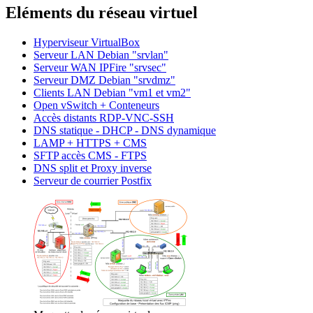
Eléments du réseau virtuel
Hyperviseur VirtualBox
Serveur LAN Debian "srvlan"
Serveur WAN IPFire "srvsec"
Serveur DMZ Debian "srvdmz"
Clients LAN Debian "vm1 et vm2"
Open vSwitch + Conteneurs
Accès distants RDP-VNC-SSH
DNS statique - DHCP - DNS dynamique
LAMP + HTTPS + CMS
SFTP accès CMS - FTPS
DNS split et Proxy inverse
Serveur de courrier Postfix